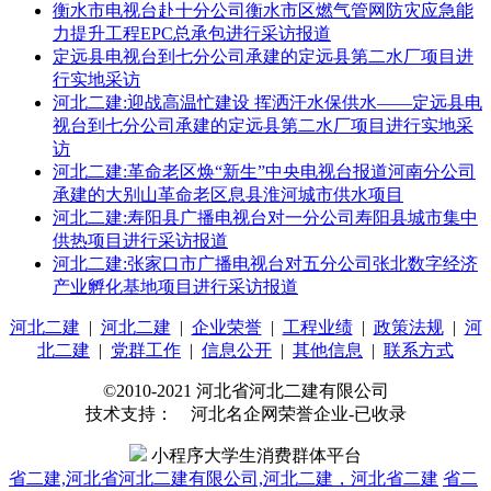
衡水市电视台赴十分公司衡水市区燃气管网防灾应急能
力提升工程EPC总承包进行采访报道
定远县电视台到七分公司承建的定远县第二水厂项目进
行实地采访
河北二建:迎战高温忙建设 挥洒汗水保供水——定远县电
视台到七分公司承建的定远县第二水厂项目进行实地采
访
河北二建:革命老区焕“新生”中央电视台报道河南分公司
承建的大别山革命老区息县淮河城市供水项目
河北二建:寿阳县广播电视台对一分公司寿阳县城市集中
供热项目进行采访报道
河北二建:张家口市广播电视台对五分公司张北数字经济
产业孵化基地项目进行采访报道
河北二建
|
河北二建
|
企业荣誉
|
工程业绩
|
政策法规
|
河
北二建
|
党群工作
|
信息公开
|
其他信息
|
联系方式
©2010-2021 河北省河北二建有限公司
技术支持： 河北名企网荣誉企业-已收录
小程序大学生消费群体平台
省二建,河北省河北二建有限公司,河北二建，河北省二建
省二