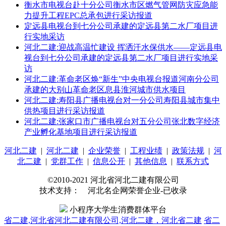
衡水市电视台赴十分公司衡水市区燃气管网防灾应急能
力提升工程EPC总承包进行采访报道
定远县电视台到七分公司承建的定远县第二水厂项目进
行实地采访
河北二建:迎战高温忙建设 挥洒汗水保供水——定远县电
视台到七分公司承建的定远县第二水厂项目进行实地采
访
河北二建:革命老区焕“新生”中央电视台报道河南分公司
承建的大别山革命老区息县淮河城市供水项目
河北二建:寿阳县广播电视台对一分公司寿阳县城市集中
供热项目进行采访报道
河北二建:张家口市广播电视台对五分公司张北数字经济
产业孵化基地项目进行采访报道
河北二建
|
河北二建
|
企业荣誉
|
工程业绩
|
政策法规
|
河
北二建
|
党群工作
|
信息公开
|
其他信息
|
联系方式
©2010-2021 河北省河北二建有限公司
技术支持： 河北名企网荣誉企业-已收录
小程序大学生消费群体平台
省二建,河北省河北二建有限公司,河北二建，河北省二建
省二