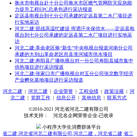
衡水市电视台赴十分公司衡水市区燃气管网防灾应急能
力提升工程EPC总承包进行采访报道
定远县电视台到七分公司承建的定远县第二水厂项目进
行实地采访
河北二建:迎战高温忙建设 挥洒汗水保供水——定远县电
视台到七分公司承建的定远县第二水厂项目进行实地采
访
河北二建:革命老区焕“新生”中央电视台报道河南分公司
承建的大别山革命老区息县淮河城市供水项目
河北二建:寿阳县广播电视台对一分公司寿阳县城市集中
供热项目进行采访报道
河北二建:张家口市广播电视台对五分公司张北数字经济
产业孵化基地项目进行采访报道
河北二建
|
河北二建
|
企业荣誉
|
工程业绩
|
政策法规
|
河
北二建
|
党群工作
|
信息公开
|
其他信息
|
联系方式
©2010-2021 河北省河北二建有限公司
技术支持： 河北名企网荣誉企业-已收录
小程序大学生消费群体平台
省二建,河北省河北二建有限公司,河北二建，河北省二建
省二