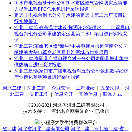
衡水市电视台赴十分公司衡水市区燃气管网防灾应急能
力提升工程EPC总承包进行采访报道
定远县电视台到七分公司承建的定远县第二水厂项目进
行实地采访
河北二建:迎战高温忙建设 挥洒汗水保供水——定远县电
视台到七分公司承建的定远县第二水厂项目进行实地采
访
河北二建:革命老区焕“新生”中央电视台报道河南分公司
承建的大别山革命老区息县淮河城市供水项目
河北二建:寿阳县广播电视台对一分公司寿阳县城市集中
供热项目进行采访报道
河北二建:张家口市广播电视台对五分公司张北数字经济
产业孵化基地项目进行采访报道
河北二建
|
河北二建
|
企业荣誉
|
工程业绩
|
政策法规
|
河
北二建
|
党群工作
|
信息公开
|
其他信息
|
联系方式
©2010-2021 河北省河北二建有限公司
技术支持： 河北名企网荣誉企业-已收录
小程序大学生消费群体平台
省二建,河北省河北二建有限公司,河北二建，河北省二建
省二