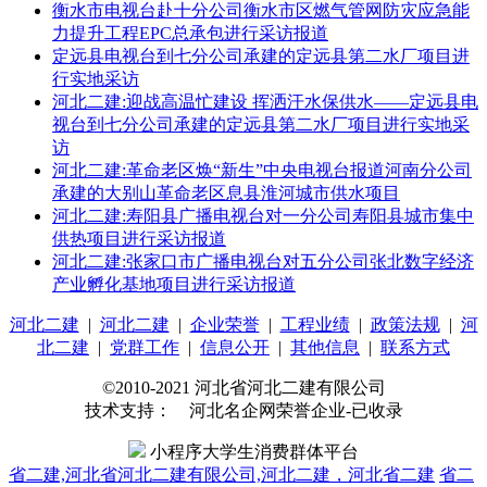
衡水市电视台赴十分公司衡水市区燃气管网防灾应急能
力提升工程EPC总承包进行采访报道
定远县电视台到七分公司承建的定远县第二水厂项目进
行实地采访
河北二建:迎战高温忙建设 挥洒汗水保供水——定远县电
视台到七分公司承建的定远县第二水厂项目进行实地采
访
河北二建:革命老区焕“新生”中央电视台报道河南分公司
承建的大别山革命老区息县淮河城市供水项目
河北二建:寿阳县广播电视台对一分公司寿阳县城市集中
供热项目进行采访报道
河北二建:张家口市广播电视台对五分公司张北数字经济
产业孵化基地项目进行采访报道
河北二建
|
河北二建
|
企业荣誉
|
工程业绩
|
政策法规
|
河
北二建
|
党群工作
|
信息公开
|
其他信息
|
联系方式
©2010-2021 河北省河北二建有限公司
技术支持： 河北名企网荣誉企业-已收录
小程序大学生消费群体平台
省二建,河北省河北二建有限公司,河北二建，河北省二建
省二